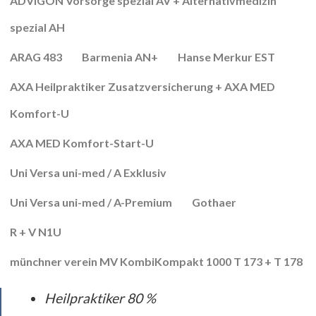
ADVIGON Vorsorge spezial AV + Alternativmedizin
spezial AH
ARAG 483
Barmenia AN+
Hanse Merkur EST
AXA Heilpraktiker Zusatzversicherung + AXA MED
Komfort-U
AXA MED Komfort-Start-U
Uni Versa uni-med / A Exklusiv
Uni Versa uni-med / A-Premium
Gothaer
R + V N1U
münchner verein MV KombiKompakt 1000 T 173 + T 178
Heilpraktiker 80 %