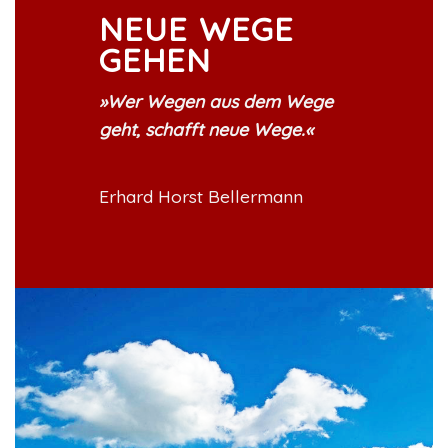
NEUE WEGE
GEHEN
»Wer Wegen aus dem Wege
geht, schafft neue Wege.
«
Erhard Horst Bellermann