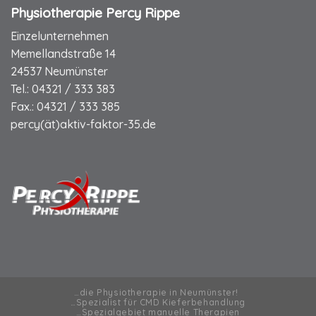
Physiotherapie Percy Rippe
Einzelunternehmen
Memellandstraße 14
24537 Neumünster
Tel.:
04321 / 333 383
Fax.:
04321 / 333 385
percy(ät)aktiv-faktor-35.de
…die Physiotherapie in Neumünster!
…Spezialist für CMD Kieferbehandlung
…Spezialgebiet manuelle Therapien